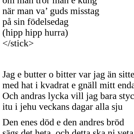
om man tror man e kung
när man va’ guds misstag
på sin födelsedag
(hipp hipp hurra)
</stick>
Jag e butter o bitter var jag än sitt
med hat i kvadrat e gnäll mitt end
Och andras lycka vill jag bara sty
itu i jehu veckans dagar alla sju
Den enes död e den andres bröd
sägs det heta, och detta ska ni veta