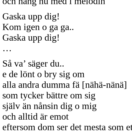
och häng nu med i melodin
Gaska upp dig!
Kom igen o ga ga..
Gaska upp dig!
…
Så va’ säger du..
e de lönt o bry sig om
alla andra dumma fä [nähä-nänä]
som tycker bättre om sig
själv än nånsin dig o mig
och alltid är emot
eftersom dom ser det mesta som et