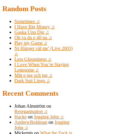
Random Posts
Sometimes ♫
I Have Big Money ♫
Gaska Upp Dig ♫
Oh va du e 40 nu ♫
Play my Game ♫
Ni Hänger väl me' (Live 2003)
♫
Less Gloominess ♫
I Love When You’re Staying
Lonesome ♫
Mitt e-jag och jag ♫
Dark Suit Lingo ♫
Recent Comments
Johan Almström
on
Reorganisation ♫
Hacke
on
Jogging John ♫
AndrewBoldman
on
Jogging
John ♫
Mickemis
on
What the Fuck is