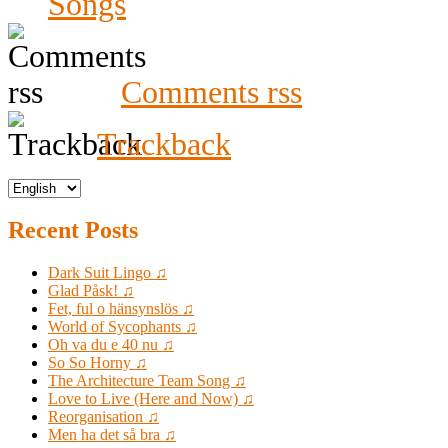
Songs
Comments rss
Trackback
Recent Posts
Dark Suit Lingo ♫
Glad Påsk! ♫
Fet, ful o hänsynslös ♫
World of Sycophants ♫
Oh va du e 40 nu ♫
So So Horny ♫
The Architecture Team Song ♫
Love to Live (Here and Now) ♫
Reorganisation ♫
Men ha det så bra ♫