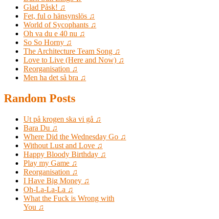
Glad Påsk! ♫
Fet, ful o hänsynslös ♫
World of Sycophants ♫
Oh va du e 40 nu ♫
So So Horny ♫
The Architecture Team Song ♫
Love to Live (Here and Now) ♫
Reorganisation ♫
Men ha det så bra ♫
Random Posts
Ut på krogen ska vi gå ♫
Bara Du ♫
Where Did the Wednesday Go ♫
Without Lust and Love ♫
Happy Bloody Birthday ♫
Play my Game ♫
Reorganisation ♫
I Have Big Money ♫
Oh-La-La-La ♫
What the Fuck is Wrong with
You ♫