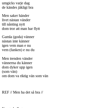
umgicks varje dag
de kändes jäkligt bra
Men saker händer
livet nästan vänder
till nånting nytt
dom tror att man har flytt
Gamla (goda) vänner
nästan inte känner
igen vem man e nu
vem (fanken) e nu du
Men trenden vänder
vännerna du känner
dom dyker upp igen
(som vän)
om dom va riktig vän som vän
REF // Men ha det så bra //