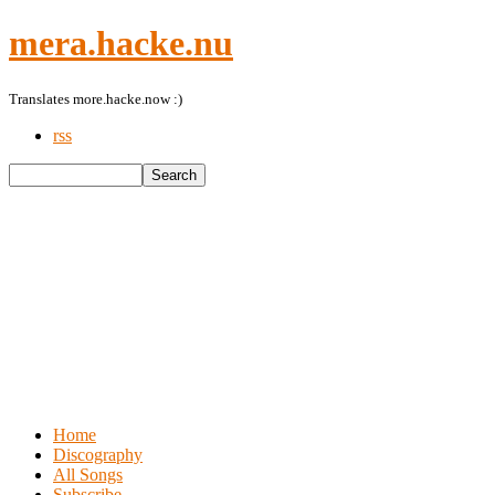
mera.hacke.nu
Translates more.hacke.now :)
rss
Home
Discography
All Songs
Subscribe