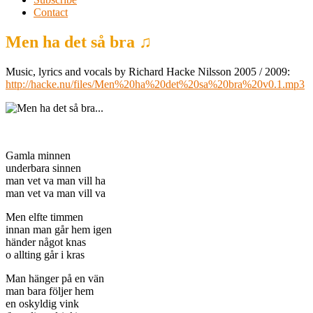
Contact
Men ha det så bra ♫
Music, lyrics and vocals by Richard Hacke Nilsson 2005 / 2009:
http://hacke.nu/files/Men%20ha%20det%20sa%20bra%20v0.1.mp3
Gamla minnen
underbara sinnen
man vet va man vill ha
man vet va man vill va
Men elfte timmen
innan man går hem igen
händer något knas
o allting går i kras
Man hänger på en vän
man bara följer hem
en oskyldig vink