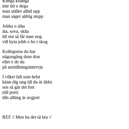
Knega kollega
inte tid o dega
man ställer alltid upp
man säger aldrig stopp
Jobba o slita
äta, sova, skita
till sist så får man nog
vill byta jobb o bo i skog
Kollegorna du har
någongång dom drar
eller e de du
på anställningsintervju
I vilket fall som helst
känn dig ung till du är äldst
sen så går det fort
(till port)
tills allting är avgjort
REF // Men ha det så bra //