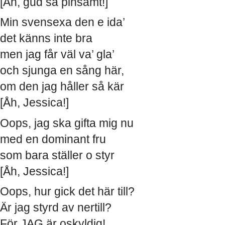
[Åh, gud så pinsamt!]
Min svensexa den e ida’
det känns inte bra
men jag får väl va’ gla’
och sjunga en sång här,
om den jag håller så kär
[Åh, Jessica!]
Oops, jag ska gifta mig nu
med en dominant fru
som bara ställer o styr
[Åh, Jessica!]
Oops, hur gick det här till?
Är jag styrd av nertill?
För JAG är oskyldig!