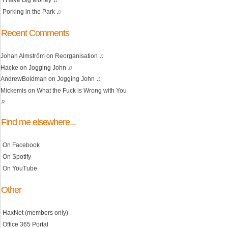
Porking in the Park ♫
Recent Comments
Johan Almström
on
Reorganisation ♫
Hacke
on
Jogging John ♫
AndrewBoldman
on
Jogging John ♫
Mickemis
on
What the Fuck is Wrong with You
♫
Find me elsewhere...
On Facebook
On Spotify
On YouTube
Other
HaxNet (members only)
Office 365 Portal