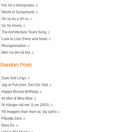
Fet, ful o hänsynslös ♫
World of Sycophants ♫
Oh va du e 40 nu ♫
So So Horny ♫
The Architecture Team Song ♫
Love to Live (Here and Now) ♫
Reorganisation ♫
Men ha det så bra ♫
Random Posts
Dark Suit Lingo ♫
Jag är Full (mel. Det Gör Ont) ♫
Happy Bloody Birthday ♫
Ini Mini & Miny Moe ♫
Ni Hänger väl me' (Live 2003) ♫
På muggen (kan man va’ sig själv) ♫
Påzatta Zara ♫
Bara Du ♫
I Have Big Money ♫