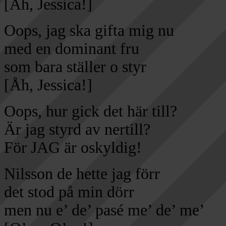
[Åh, Jessica!]
Oops, jag ska gifta mig nu
med en dominant fru
som bara ställer o styr
[Åh, Jessica!]
Oops, hur gick det här till?
Är jag styrd av nertill?
För JAG är oskyldig!
Nilsson de hette jag förr
det stod på min dörr
men nu e’ de’ pasé me’ de’ me’