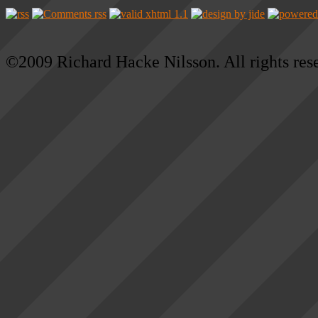
©2009 Richard Hacke Nilsson. All rights res