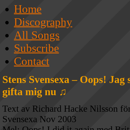
Home
Discography
All Songs
Subscribe
Contact
Stens Svensexa – Oops! Jag 
gifta mig nu ♫
Text av Richard Hacke Nilsson fö
Svensexa Nov 2003
Mel: Oops! I did it again med Bri