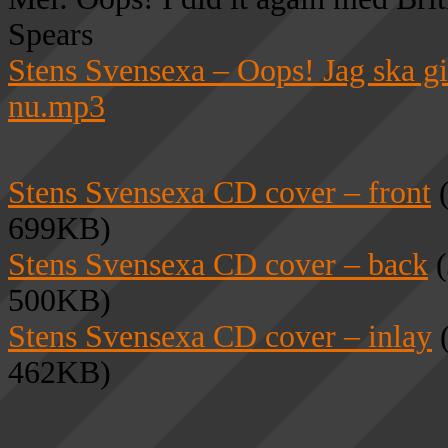
Spears
Stens Svensexa – Oops! Jag ska gi
nu.mp3
Stens Svensexa CD cover – front
(
699KB)
Stens Svensexa CD cover – back
(
500KB)
Stens Svensexa CD cover – inlay
(
462KB)