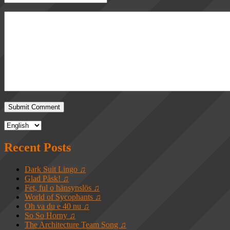
Recent Posts
Dark Suit Lingo ♫
Glad Påsk! ♫
Fet, ful o hänsynslös ♫
World of Sycophants ♫
Oh va du e 40 nu ♫
So So Horny ♫
The Architecture Team Song ♫