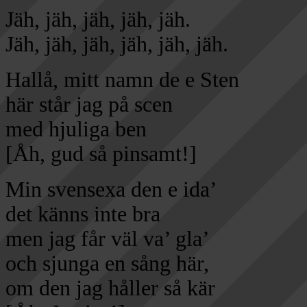
Jäh, jäh, jäh, jäh, jäh.
Jäh, jäh, jäh, jäh, jäh, jäh.
Hallå, mitt namn de e Sten
här står jag på scen
med hjuliga ben
[Åh, gud så pinsamt!]
Min svensexa den e ida’
det känns inte bra
men jag får väl va’ gla’
och sjunga en sång här,
om den jag håller så kär