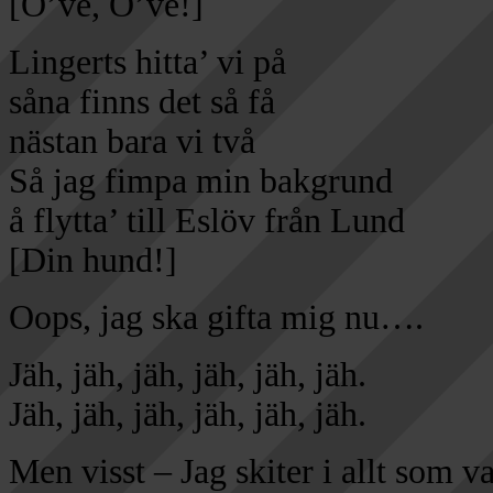
[O’ve, O’ve!]
Lingerts hitta’ vi på
såna finns det så få
nästan bara vi två
Så jag fimpa min bakgrund
å flytta’ till Eslöv från Lund
[Din hund!]
Oops, jag ska gifta mig nu….
Jäh, jäh, jäh, jäh, jäh, jäh.
Jäh, jäh, jäh, jäh, jäh, jäh.
Men visst – Jag skiter i allt som va’