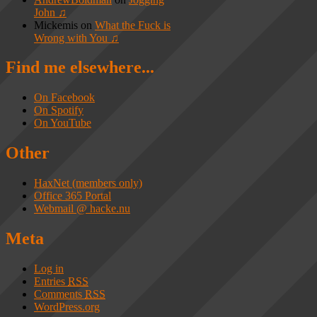
John ♫
Mickemis
on
What the Fuck is
Wrong with You ♫
Find me elsewhere...
On Facebook
On Spotify
On YouTube
Other
HaxNet (members only)
Office 365 Portal
Webmail @ hacke.nu
Meta
Log in
Entries
RSS
Comments
RSS
WordPress.org