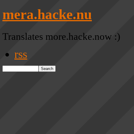
mera.hacke.nu
Translates more.hacke.now :)
rss